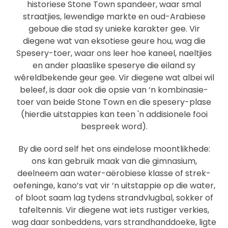
historiese Stone Town spandeer, waar smal
straatjies, lewendige markte en oud-Arabiese
geboue die stad sy unieke karakter gee. Vir
diegene wat van eksotiese geure hou, wag die
Spesery-toer, waar ons leer hoe kaneel, naeltjies
en ander plaaslike speserye die eiland sy
wêreldbekende geur gee. Vir diegene wat albei wil
beleef, is daar ook die opsie van ‘n kombinasie-
toer van beide Stone Town en die spesery-plase
(hierdie uitstappies kan teen 'n addisionele fooi
bespreek word).
By die oord self het ons eindelose moontlikhede:
ons kan gebruik maak van die gimnasium,
deelneem aan water-aërobiese klasse of strek-
oefeninge, kano’s vat vir ‘n uitstappie op die water,
of bloot saam lag tydens strandvlugbal, sokker of
tafeltennis. Vir diegene wat iets rustiger verkies,
wag daar sonbeddens, vars strandhanddoeke, ligte