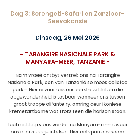
Dag 3: Serengeti-Safari en Zanzibar-
Seevakansie
Dinsdag, 26 Mei 2026
- TARANGIRE NASIONALE PARK &
MANYARA-MEER,
TANZANIË
-
Na ‘n vroeë ontbyt vertrek ons na Tarangire
Nasionale Park, een van Tanzanië se mees geliefde
parke. Hier ervaar ons ons eerste wildrit, en die
opgewondenheid is tasbaar wanneer ons tussen
groot troppe olifante ry, omring deur ikoniese
kremetartbome wat trots teen die horison staan.
Laatmiddag ry ons verder na Manyara-meer, waar
ons in ons lodge inteken. Hier ontspan ons saam