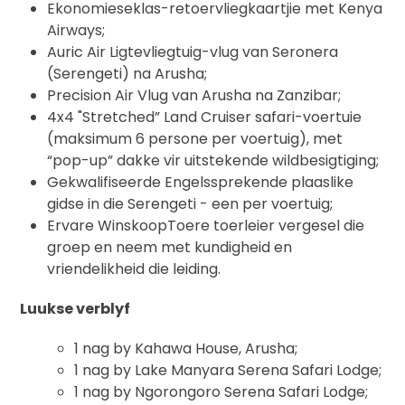
Ekonomieseklas-retoervliegkaartjie met Kenya
Airways;
Auric Air Ligtevliegtuig-vlug van Seronera
(Serengeti) na Arusha;
Precision Air Vlug van Arusha na Zanzibar;
4x4 "Stretched” Land Cruiser safari-voertuie
(maksimum 6 persone per voertuig), met
“pop-up” dakke vir uitstekende wildbesigtiging;
Gekwalifiseerde Engelssprekende plaaslike
gidse in die Serengeti - een per voertuig;
Ervare WinskoopToere toerleier vergesel die
groep en neem met kundigheid en
vriendelikheid die leiding.
Luukse verblyf
1 nag by Kahawa House, Arusha;
1 nag by Lake Manyara Serena Safari Lodge;
1 nag by Ngorongoro Serena Safari Lodge;