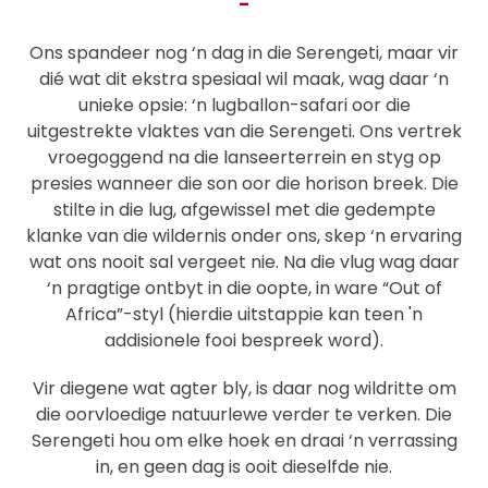
-
Ons spandeer nog ‘n dag in die Serengeti, maar vir
dié wat dit ekstra spesiaal wil maak, wag daar ‘n
unieke opsie: ‘n lugballon-safari oor die
uitgestrekte vlaktes van die Serengeti. Ons vertrek
vroegoggend na die lanseerterrein en styg op
presies wanneer die son oor die horison breek. Die
stilte in die lug, afgewissel met die gedempte
klanke van die wildernis onder ons, skep ‘n ervaring
wat ons nooit sal vergeet nie. Na die vlug wag daar
‘n pragtige ontbyt in die oopte, in ware “Out of
Africa”-styl (hierdie uitstappie kan teen 'n
addisionele fooi bespreek word).
Vir diegene wat agter bly, is daar nog wildritte om
die oorvloedige natuurlewe verder te verken. Die
Serengeti hou om elke hoek en draai ‘n verrassing
in, en geen dag is ooit dieselfde nie.