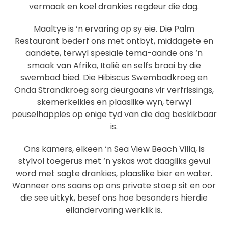
vermaak en koel drankies regdeur die dag.
Maaltye is ‘n ervaring op sy eie. Die Palm
Restaurant bederf ons met ontbyt, middagete en
aandete, terwyl spesiale tema-aande ons ‘n
smaak van Afrika, Italië en selfs braai by die
swembad bied. Die Hibiscus Swembadkroeg en
Onda Strandkroeg sorg deurgaans vir verfrissings,
skemerkelkies en plaaslike wyn, terwyl
peuselhappies op enige tyd van die dag beskikbaar
is.
Ons kamers, elkeen ‘n Sea View Beach Villa, is
stylvol toegerus met ‘n yskas wat daagliks gevul
word met sagte drankies, plaaslike bier en water.
Wanneer ons saans op ons private stoep sit en oor
die see uitkyk, besef ons hoe besonders hierdie
eilandervaring werklik is.