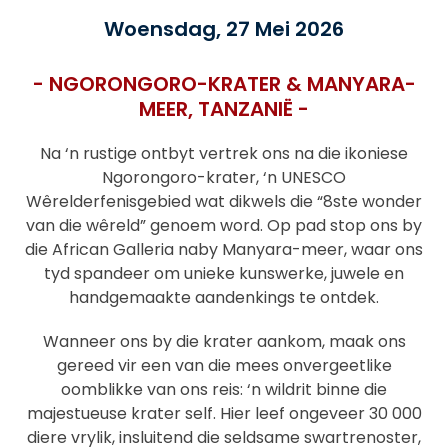
Woensdag, 27 Mei 2026
- NGORONGORO-KRATER & MANYARA-
MEER,
TANZANIË
-
Na ‘n rustige ontbyt vertrek ons na die ikoniese
Ngorongoro-krater, ‘n UNESCO
Wêrelderfenisgebied wat dikwels die “8ste wonder
van die wêreld” genoem word. Op pad stop ons by
die African Galleria naby Manyara-meer, waar ons
tyd spandeer om unieke kunswerke, juwele en
handgemaakte aandenkings te ontdek.
Wanneer ons by die krater aankom, maak ons
gereed vir een van die mees onvergeetlike
oomblikke van ons reis: ‘n wildrit binne die
majestueuse krater self. Hier leef ongeveer 30 000
diere vrylik, insluitend die seldsame swartrenoster,