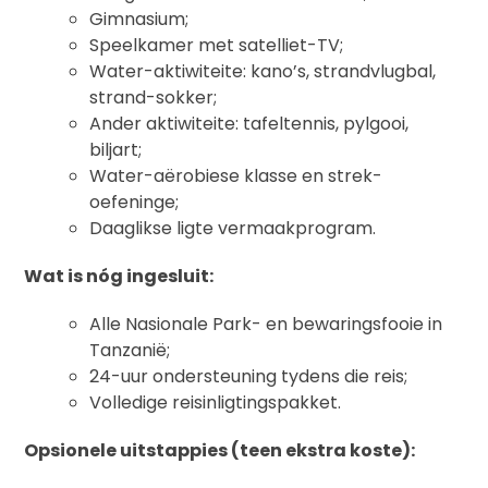
Gimnasium;
Speelkamer met satelliet-TV;
Water-aktiwiteite: kano’s, strandvlugbal,
strand-sokker;
Ander aktiwiteite: tafeltennis, pylgooi,
biljart;
Water-aërobiese klasse en strek-
oefeninge;
Daaglikse ligte vermaakprogram.
Wat is nóg ingesluit:
Alle Nasionale Park- en bewaringsfooie in
Tanzanië;
24-uur ondersteuning tydens die reis;
Volledige reisinligtingspakket.
Opsionele uitstappies (teen ekstra koste):