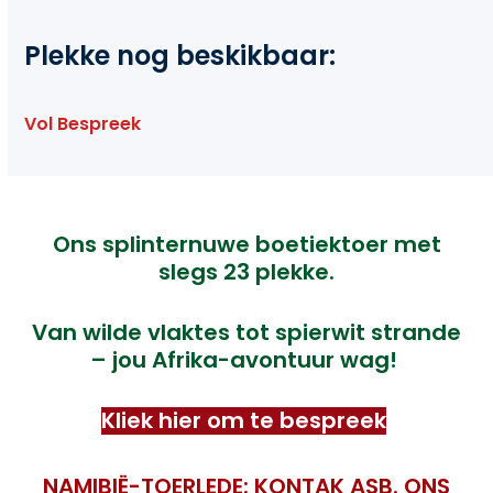
Plekke nog beskikbaar:
Vol Bespreek
Ons splinternuwe boetiektoer met
slegs 23 plekke.
V
an wilde vlaktes tot spierwit strande
– jou Afrika-avontuur wag!
Kliek hier om te bespreek
NAMIBIË-TOERLEDE: KONTAK ASB. ONS