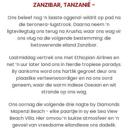
ZANZIBAR, TANZANIË -
Ons beleef nog ‘n laaste oggend-wildrit op pad na
die Seronera-lugstrook. Daarna neem ‘n
ligtevliegtuig ons terug na Arusha, waar ons wag vir
ons vlug na die volgende bestemming: die
betowerende eiland Zanzibar.
Laatmiddag vertrek ons met Ethiopian Airlines en
net ‘n uur later land ons in hierdie tropiese paradys.
By aankoms word ons hartlik gegroet deur ons
plaaslike verteenwoordiger en na ons oord
geneem, waar die warm Indiese Oseaan en wit
strande op ons wag.
Ons oornag die volgende drie nagte by Diamonds
Mapenzi Beach - elke paartjie in sy eie Sea View
Beach Villa. Hier omvou ‘n luukse atmosfeer en ‘n
gevoel van vreedsame eilandlewe ons dadelik.