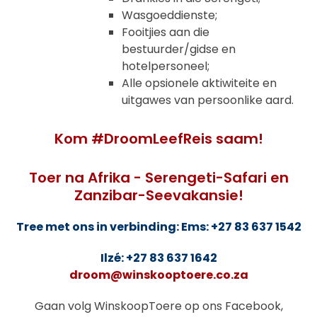
Wasgoeddienste;
Fooitjies aan die
bestuurder/gidse en
hotelpersoneel;
Alle opsionele aktiwiteite en
uitgawes van persoonlike aard.
Kom #DroomLeefReis saam!
Toer na Afrika - Serengeti-Safari en
Zanzibar-Seevakansie!
Tree met ons in verbinding: Ems: +27 83 637 1542
Ilzé: +27 83 637 1642
droom@winskooptoere.co.za
Gaan volg WinskoopToere op ons Facebook,