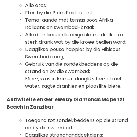
Alle etes;
Etes by die Palm Restaurant;
Tema-aande met temas soos Afrika,
Italiaans en swembad-braai;
Alle drankies, selfs enige skemerkelkies of
sterk drank wat by die kroeë bedien word;
Daaglikse peuselhappies by die Hibiscus
Swembadkroeg;
Gebruik van die sondekbeddens op die
strand en by die swembad;
Mini-yskas in kamer, daagliks hervul met
water, sagte drankies en plaaslike biere.
Aktiwiteite en Geriewe by Diamonds Mapenzi
Beach in Zanzibar
Toegang tot sondekbeddens op die strand
en by die swembad;
Daaglikse strandhanddoekdiens;