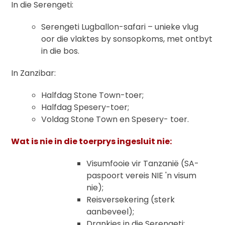
In die Serengeti:
Serengeti Lugballon-safari – unieke vlug
oor die vlaktes by sonsopkoms, met ontbyt
in die bos.
In Zanzibar:
Halfdag Stone Town-toer;
Halfdag Spesery-toer;
Voldag Stone Town en Spesery- toer.
Wat is nie in die toerprys ingesluit nie:
Visumfooie vir Tanzanië (SA-
paspoort vereis NIE 'n visum
nie);
Reisversekering (sterk
aanbeveel);
Drankies in die Serengeti;