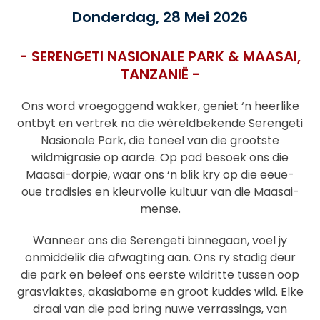
Donderdag, 28 Mei 2026
- SERENGETI NASIONALE PARK & MAASAI,
TANZANIË -
Ons word vroegoggend wakker, geniet ‘n heerlike
ontbyt en vertrek na die wêreldbekende Serengeti
Nasionale Park, die toneel van die grootste
wildmigrasie op aarde. Op pad besoek ons die
Maasai-dorpie, waar ons ‘n blik kry op die eeue-
oue tradisies en kleurvolle kultuur van die Maasai-
mense.
Wanneer ons die Serengeti binnegaan, voel jy
onmiddelik die afwagting aan. Ons ry stadig deur
die park en beleef ons eerste wildritte tussen oop
grasvlaktes, akasiabome en groot kuddes wild. Elke
draai van die pad bring nuwe verrassings, van