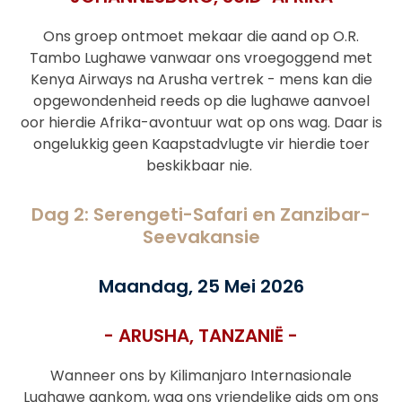
Ons groep ontmoet mekaar die aand op O.R.
Tambo Lughawe vanwaar ons vroegoggend met
Kenya Airways
na
Arusha vertrek - mens kan die
opgewondenheid reeds op die lughawe aanvoel
oor hierdie Afrika-avontuur wat op ons wag. Daar is
ongelukkig geen Kaapstadvlugte vir hierdie toer
beskikbaar nie
.
Dag 2: Serengeti-Safari en Zanzibar-
Seevakansie
Maandag, 25 Mei 2026
- ARUSHA, TANZANIË -
Wanneer ons by Kilimanjaro Internasionale
Lughawe aankom, wag ons vriendelike gids om ons