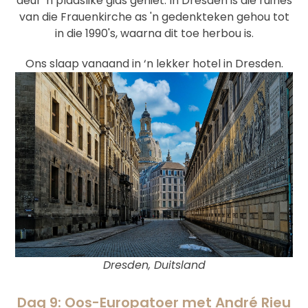
deur 'n plaaslike gids geniet. In Dresden is die ruïnes
van die Frauenkirche as 'n gedenkteken gehou tot
in die 1990's, waarna dit toe herbou is.
Ons slaap vanaand in ‘n lekker hotel in Dresden.
Dresden, Duitsland
Dag 9: Oos-Europatoer met André Rieu