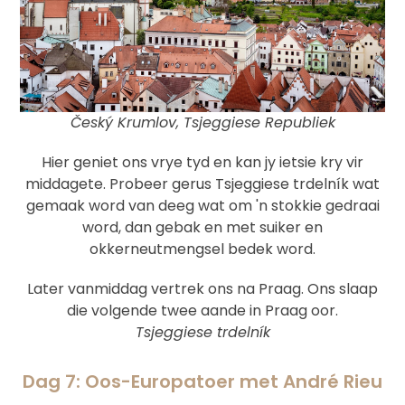
Český Krumlov, Tsjeggiese Republiek
Hier geniet ons vrye tyd en kan jy ietsie kry vir
middagete. Probeer gerus Tsjeggiese trdelník wat
gemaak word van deeg wat om 'n stokkie gedraai
word, dan gebak en met suiker en
okkerneutmengsel bedek word.
Later vanmiddag vertrek ons na Praag. Ons slaap
die volgende twee aande in Praag oor.
Tsjeggiese trdelník
Dag 7: Oos-Europatoer met André Rieu