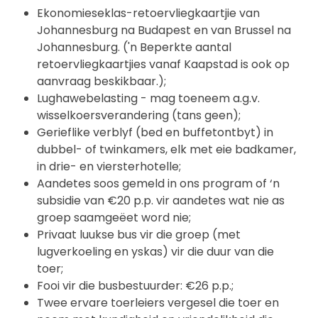
Ekonomieseklas-retoervliegkaartjie van
Johannesburg na Budapest en van Brussel na
Johannesburg. ('n Beperkte aantal
retoervliegkaartjies vanaf Kaapstad is ook op
aanvraag beskikbaar.);
Lughawebelasting - mag toeneem a.g.v.
wisselkoersverandering (tans geen);
Gerieflike verblyf (bed en buffetontbyt) in
dubbel- of twinkamers, elk met eie badkamer,
in drie- en viersterhotelle;
Aandetes soos gemeld in ons program of ‘n
subsidie van €20 p.p. vir aandetes wat nie as
groep saamgeëet word nie;
Privaat luukse bus vir die groep (met
lugverkoeling en yskas) vir die duur van die
toer;
Fooi vir die busbestuurder: €26 p.p.;
Twee ervare toerleiers vergesel die toer en