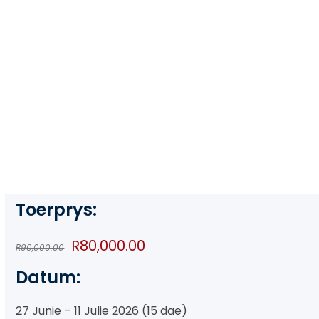
Europatoer met
André Rieu
Toerprys:
Original
Current
R
80,000.00
R
90,000.00
price
price
Datum:
was:
is:
R90,000.00.
R80,000.00.
27 Junie – 11 Julie 2026 (15 dae)