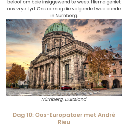
beloof om baie insiggewend te wees. Hierna geniet
ons vrye tyd. Ons oornag die volgende twee aande
in Nürnberg.
Nürnberg, Duitsland
Dag 10: Oos-Europatoer met André
Rieu