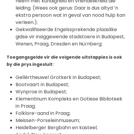
neem met kundigheid en vriendelikheid die
leiding. (Wees ook gerus: Daar is dus altyd ‘n
ekstra persoon wat in geval van nood hulp kan
verleen.);
Gekwalifiseerde Engelssprekende plaaslike
gidse vir insiggewende stadstoere in Budapest,
Wenen, Praag, Dresden en Nürnberg;
Toegangsgelde vir die volgende uitstappies is ook
by die prys ingesluit:
Gellértheuwel Grotkerk in Budapest;
Bootvaart in Budapest;
Wynproe in Budapest;
Klementinum Kompleks en Gotiese Biblioteek
in Praag;
Folklore-aand in Praag;
Meissen-Porseleinmuseum;
Heidelberger Bergbahn en kasteel;