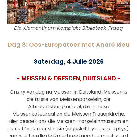
Die Klementinum Kompleks Biblioteek, Praag
Dag 8: Oos-Europatoer met André Rieu
Saterdag, 4 Julie 2026
- MEISSEN & DRESDEN, DUITSLAND -
Ons ry vandag na Meissen in Duitsland. Meissen is
die tuiste van Meissenporselein, die
Albrechtsburgkasteel, die gotiese
Meissenkatedraal en die Meissen Frauenkirche.
Hier besoek ons die Meissen-Porseleinmuseum en
geniet ‘n demonstrasie (ingesluit by ons toerprys)
van hoe hierdie delikate breekgoed gemaak word.