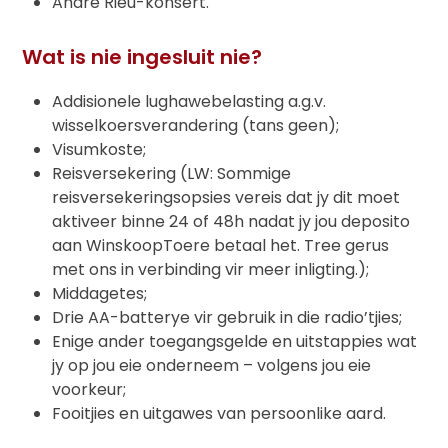
André Rieu-konsert.
Wat is nie ingesluit nie?
Addisionele lughawebelasting a.g.v.
wisselkoersverandering (tans geen);
Visumkoste;
Reisversekering (LW: Sommige
reisversekeringsopsies vereis dat jy dit moet
aktiveer binne 24 of 48h nadat jy jou deposito
aan WinskoopToere betaal het. Tree gerus
met ons in verbinding vir meer inligting.);
Middagetes;
Drie AA-batterye vir gebruik in die radio’tjies;
Enige ander toegangsgelde en uitstappies wat
jy op jou eie onderneem – volgens jou eie
voorkeur;
Fooitjies en uitgawes van persoonlike aard.