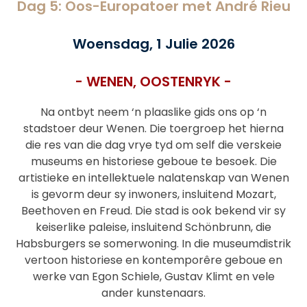
Dag 5: Oos-Europatoer met André Rieu
Woensdag, 1 Julie 2026
- WENEN, OOSTENRYK -
Na ontbyt neem ‘n plaaslike gids ons op ‘n
stadstoer deur Wenen. Die toergroep het hierna
die res van die dag vrye tyd om self die verskeie
museums en historiese geboue te besoek. Die
artistieke en intellektuele nalatenskap van Wenen
is gevorm deur sy inwoners, insluitend Mozart,
Beethoven en Freud. Die stad is ook bekend vir sy
keiserlike paleise, insluitend Schönbrunn, die
Habsburgers se somerwoning. In die museumdistrik
vertoon historiese en kontemporêre geboue en
werke van Egon Schiele, Gustav Klimt en vele
ander kunstenaars.