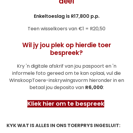
deel
Enkeltoeslag is R17,800 p.p.
Teen wisselkoers van €1 = R20,50
Wil jy jou plek op hierdie toer
bespreek?
Kry 'n digitale afskrif van jou paspoort en 'n
informele foto gereed om te kan oplaai, vul die
WinskoopToere-inskrywingsvorm hieronder in en
betaal jou deposito van
R6,000
:
Kliek hier om te bespreek
KYK WAT IS ALLES IN ONS TOERPRYS INGESLUIT: