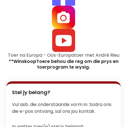
Toer na Europa - Oos-Europatoer met André Rieu
**WinskoopToere behou die reg om die prys en
toerprogram te wysig.
Stel jy belang?
Vul asb. die onderstaande vorm in. Sodra ons
die e-pos ontvang, sal ons jou kontak.
In watter toer(e) stel jy belang?