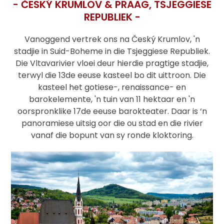
- ČESKÝ KRUMLOV & PRAAG, TSJEGGIESE
REPUBLIEK -
Vanoggend vertrek ons na Český Krumlov, 'n
stadjie in Suid-Boheme in die Tsjeggiese Republiek.
Die Vltavarivier vloei deur hierdie pragtige stadjie,
terwyl die 13de eeuse kasteel bo dit uittroon. Die
kasteel het gotiese-, renaissance- en
barokelemente, 'n tuin van 11 hektaar en 'n
oorspronklike 17de eeuse barokteater. Daar is ‘n
panoramiese uitsig oor die ou stad en die rivier
vanaf die bopunt van sy ronde kloktoring.