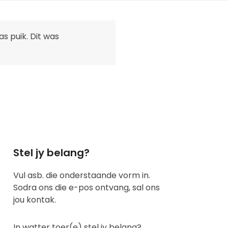
s puik. Dit was
Stel jy belang?
Vul asb. die onderstaande vorm in.
Sodra ons die e-pos ontvang, sal ons
jou kontak.
In watter toer(e) stel jy belang?