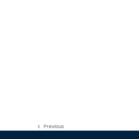
Previous
previous
post: