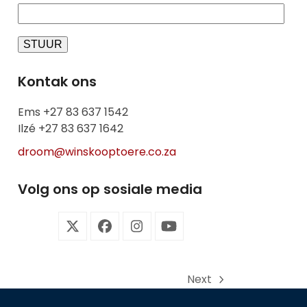
Kontak ons
Ems +27 83 637 1542
Ilzé +27 83 637 1642
droom@winskooptoere.co.za
Volg ons op sosiale media
Twitter
Facebook
Instagram
YouTube
(deprecated)
Next
next
post: