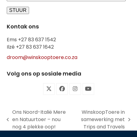
Kontak ons
Ems +27 83 637 1542
Ilzé +27 83 637 1642
droom@winskooptoere.co.za
Volg ons op sosiale media
Twitter
Facebook
Instagram
YouTube
(deprecated)
Ons Noord-Italië Mere
WinskoopToere in
en Natuurtoer – nou
samewerking met
previous
next
nog 4 plekke oop!
Trips and Travels
post:
post: