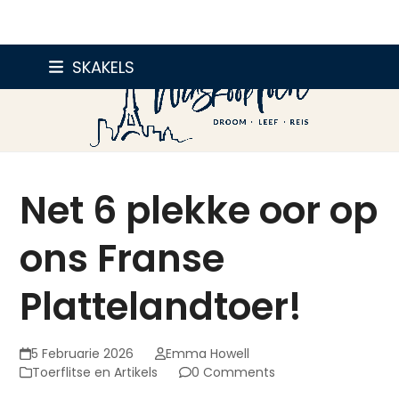
Skip
SKAKELS
to
content
Net 6 plekke oor op
ons Franse
Plattelandtoer!
5 Februarie 2026
Emma Howell
Toerflitse en Artikels
0 Comments