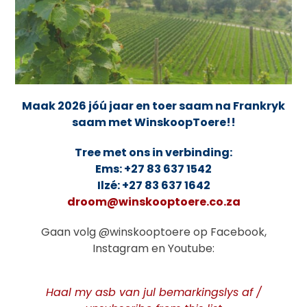
Maak 2026 jóú jaar en toer saam na Frankryk
saam met WinskoopToere!!
Tree met ons in verbinding:
Ems: +27 83 637 1542
Ilzé: +27 83 637 1642
droom@winskooptoere.co.za
Gaan volg @winskooptoere op Facebook,
Instagram en Youtube:
Haal my asb van jul bemarkingslys af /