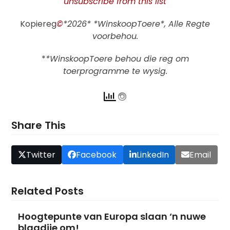
unsubscribe from this list
Kopiereg
©
*2026* *WinskoopToere*, Alle Regte
voorbehou.
*
*WinskoopToere behou die reg om
toerprogramme te wysig.
Share This
Twitter
Facebook
LinkedIn
Email
Related Posts
Hoogtepunte van Europa slaan ‘n nuwe
blaadjie om!