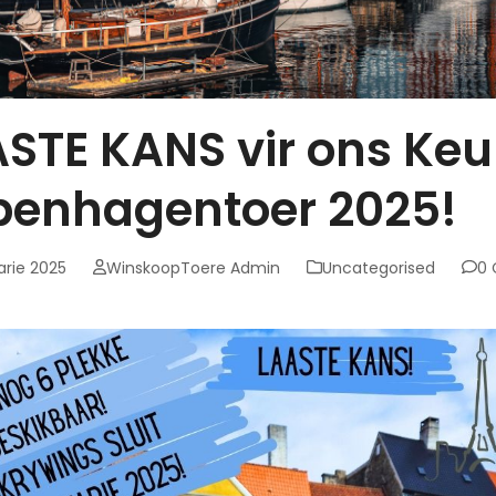
STE KANS vir ons Keu
penhagentoer 2025!
arie 2025
WinskoopToere Admin
Uncategorised
0